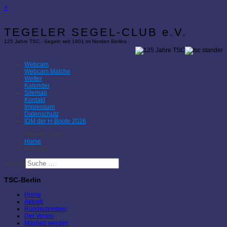
×
TEGELER SEGEL-CLUB e.V.
125 Jahre TSC - Segeln seit 1901 im Norden Berlins
Webcam
Webcam Malche
Wetter
Kalender
Sitemap
Kontakt
Impressum
Datenschutz
IDM der H-Boote 2026
Aktuelle Seite:
Home
Kalender
Suchen
TSC-Berlin
Home
Aktuell
Rundschreiben
Der Verein
Mitglied werden