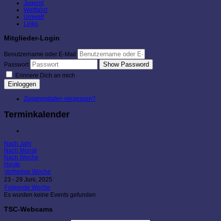
Jugend
Wettfahrt
Umwelt
Links
Mitglieder-Login
Benutzername oder E-Mail
Show Password
Passwort
Erinnere Dich an mich
Einloggen
Zugangsdaten vergessen?
Terminkalender
Nach Jahr
Nach Monat
Nach Woche
Heute
Vorherige Woche
23 - 29 Juni, 2025
Folgende Woche
Es wurden keine Events gefunden
TSC-Webcams