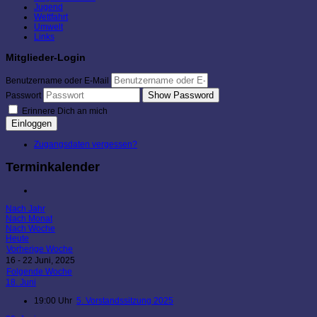
Jugend
Wettfahrt
Umwelt
Links
Mitglieder-Login
Benutzername oder E-Mail
Show Password
Passwort
Erinnere Dich an mich
Einloggen
Zugangsdaten vergessen?
Terminkalender
Nach Jahr
Nach Monat
Nach Woche
Heute
Vorherige Woche
16 - 22 Juni, 2025
Folgende Woche
18. Juni
19:00 Uhr
5. Vorstandssitzung 2025