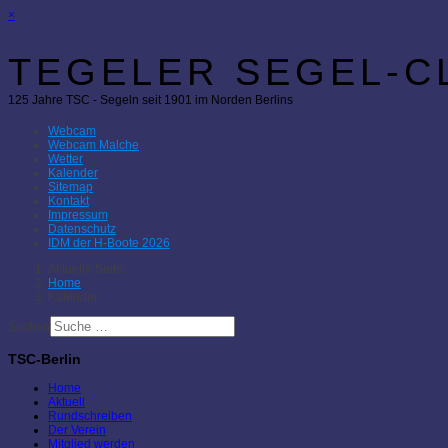
×
TEGELER SEGEL-CL
125 Jahre TSC - Segeln seit 1901 im Norden Berlins
Webcam
Webcam Malche
Wetter
Kalender
Sitemap
Kontakt
Impressum
Datenschutz
IDM der H-Boote 2026
Aktuelle Seite:
Home
Kalender
Suchen
TSC-Berlin
Home
Aktuell
Rundschreiben
Der Verein
Mitglied werden