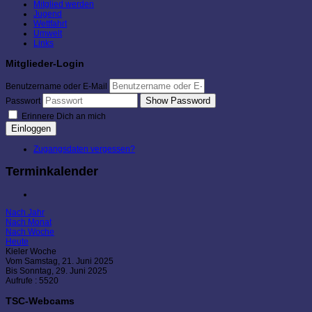
Mitglied werden
Jugend
Wettfahrt
Umwelt
Links
Mitglieder-Login
Benutzername oder E-Mail
Show Password
Passwort
Erinnere Dich an mich
Einloggen
Zugangsdaten vergessen?
Terminkalender
Nach Jahr
Nach Monat
Nach Woche
Heute
Kieler Woche
Vom Samstag, 21. Juni 2025
Bis Sonntag, 29. Juni 2025
Aufrufe
: 5520
TSC-Webcams