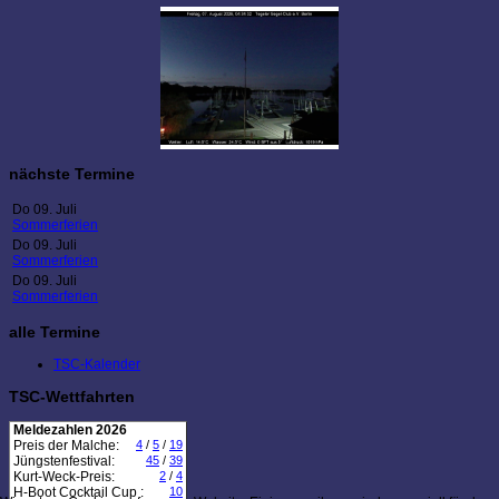
nächste Termine
Do 09. Juli
Sommerferien
Do 09. Juli
Sommerferien
Do 09. Juli
Sommerferien
alle Termine
TSC-Kalender
TSC-Wettfahrten
Meldezahlen 2026
Preis der Malche:
4
/
5
/
19
Jüngstenfestival:
45
/
39
Kurt-Weck-Preis:
2
/
4
H-Boot Cocktail Cup :
10