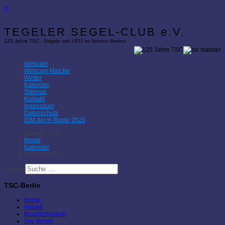
×
TEGELER SEGEL-CLUB e.V.
125 Jahre TSC - Segeln seit 1901 im Norden Berlins
Webcam
Webcam Malche
Wetter
Kalender
Sitemap
Kontakt
Impressum
Datenschutz
IDM der H-Boote 2026
Aktuelle Seite:
Home
Kalender
Kieler Woche
Suchen
TSC-Berlin
Home
Aktuell
Rundschreiben
Der Verein