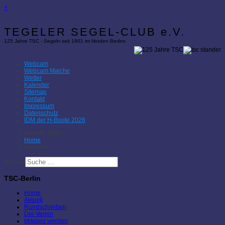
×
TEGELER SEGEL-CLUB e.V.
125 Jahre TSC - Segeln seit 1901 im Norden Berlins
Webcam
Webcam Malche
Wetter
Kalender
Sitemap
Kontakt
Impressum
Datenschutz
IDM der H-Boote 2026
Aktuelle Seite:
Home
Kalender
Suchen
TSC-Berlin
Home
Aktuell
Rundschreiben
Der Verein
Mitglied werden