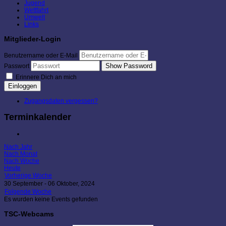
Jugend
Wettfahrt
Umwelt
Links
Mitglieder-Login
Benutzername oder E-Mail
Show Password
Passwort
Erinnere Dich an mich
Einloggen
Zugangsdaten vergessen?
Terminkalender
Nach Jahr
Nach Monat
Nach Woche
Heute
Vorherige Woche
30 September - 06 Oktober, 2024
Folgende Woche
Es wurden keine Events gefunden
TSC-Webcams