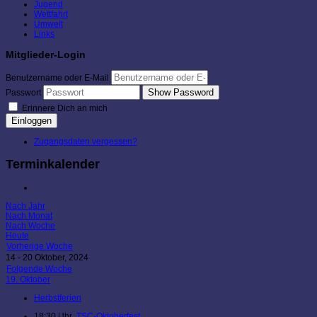
Jugend
Wettfahrt
Umwelt
Links
Mitglieder-Login
Benutzername oder E-Mail
Show Password
Passwort
Erinnere Dich an mich
Einloggen
Zugangsdaten vergessen?
Terminkalender
Nach Jahr
Nach Monat
Nach Woche
Heute
Vorherige Woche
14 - 20 Oktober, 2024
Folgende Woche
19. Oktober
Herbstferien
18:30 Uhr
TSC-Oktoberfest