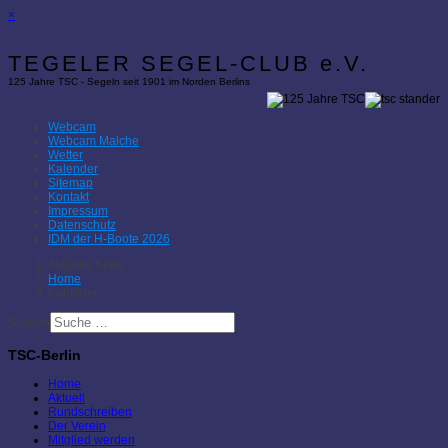
×
TEGELER SEGEL-CLUB e.V.
125 Jahre TSC - Segeln seit 1901 im Norden Berlins
Webcam
Webcam Malche
Wetter
Kalender
Sitemap
Kontakt
Impressum
Datenschutz
IDM der H-Boote 2026
Aktuelle Seite:
Home
Kalender
Suchen
TSC-Berlin
Home
Aktuell
Rundschreiben
Der Verein
Mitglied werden