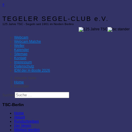
×
TEGELER SEGEL-CLUB e.V.
125 Jahre TSC - Segeln seit 1901 im Norden Berlins
Webcam
Webcam Malche
Wetter
Kalender
Sitemap
Kontakt
Impressum
Datenschutz
IDM der H-Boote 2026
Aktuelle Seite:
Home
Kalender
Suchen
TSC-Berlin
Home
Aktuell
Rundschreiben
Der Verein
Mitglied werden