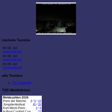
nächste Termine
Do 09. Juli
Sommerferien
Do 09. Juli
Sommerferien
Do 09. Juli
Sommerferien
alle Termine
TSC-Kalender
TSC-Wettfahrten
Meldezahlen 2026
Preis der Malche:
4
/
5
/
19
Jüngstenfestival:
45
/
39
Kurt-Weck-Preis:
2
/
4
H-Boot Cocktail Cup :
10