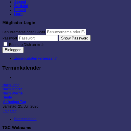
Jugend
Wettfahrt
Umwelt
Links
Mitglieder-Login
Benutzername oder E-Mail
Show Password
Passwort
Erinnere Dich an mich
Einloggen
Zugangsdaten vergessen?
Terminkalender
Nach Jahr
Nach Monat
Nach Woche
Heute
Vorheriger Tag
Samstag, 25. Juli 2026
Folgetag
Sommerferien
TSC-Webcams