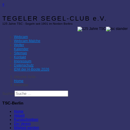
×
TEGELER SEGEL-CLUB e.V.
125 Jahre TSC - Segeln seit 1901 im Norden Berlins
Webcam
Webcam Malche
Wetter
Kalender
Sitemap
Kontakt
Impressum
Datenschutz
IDM der H-Boote 2026
Aktuelle Seite:
Home
Kalender
Suchen
TSC-Berlin
Home
Aktuell
Rundschreiben
Der Verein
Mitglied werden