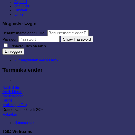
Jugend
Wettfahrt
Umwelt
Links
Mitglieder-Login
Benutzername oder E-Mail
Show Password
Passwort
Erinnere Dich an mich
Einloggen
Zugangsdaten vergessen?
Terminkalender
Nach Jahr
Nach Monat
Nach Woche
Heute
Vorheriger Tag
Donnerstag, 23. Juli 2026
Folgetag
Sommerferien
TSC-Webcams