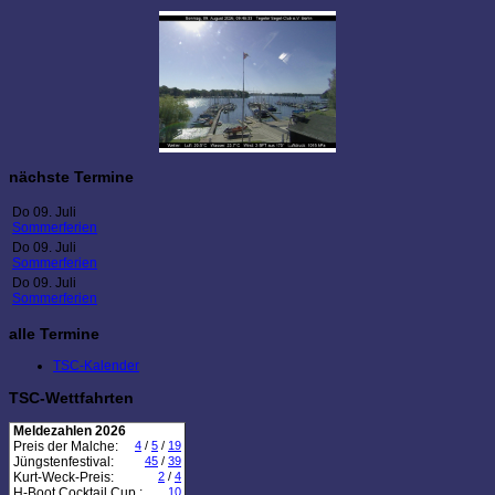
nächste Termine
Do 09. Juli
Sommerferien
Do 09. Juli
Sommerferien
Do 09. Juli
Sommerferien
alle Termine
TSC-Kalender
TSC-Wettfahrten
Meldezahlen 2026
Preis der Malche:
4
/
5
/
19
Jüngstenfestival:
45
/
39
Kurt-Weck-Preis:
2
/
4
H-Boot Cocktail Cup :
10