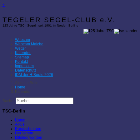
×
TEGELER SEGEL-CLUB e.V.
125 Jahre TSC - Segeln seit 1901 im Norden Berlins
Webcam
Webcam Malche
Wetter
Kalender
Sitemap
Kontakt
Impressum
Datenschutz
IDM der H-Boote 2026
Aktuelle Seite:
Home
Kalender
Suchen
TSC-Berlin
Home
Aktuell
Rundschreiben
Der Verein
Mitglied werden