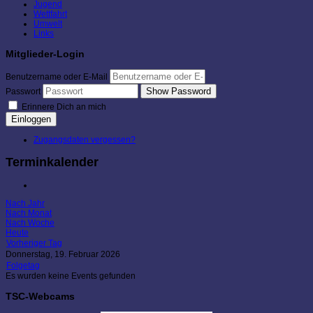
Jugend
Wettfahrt
Umwelt
Links
Mitglieder-Login
Benutzername oder E-Mail
Show Password
Passwort
Erinnere Dich an mich
Einloggen
Zugangsdaten vergessen?
Terminkalender
Nach Jahr
Nach Monat
Nach Woche
Heute
Vorheriger Tag
Donnerstag, 19. Februar 2026
Folgetag
Es wurden keine Events gefunden
TSC-Webcams