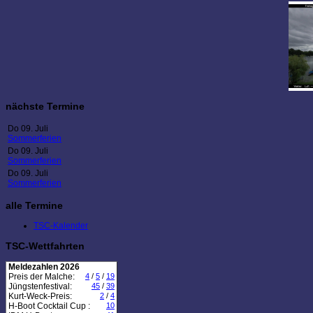
nächste Termine
Do 09. Juli
Sommerferien
Do 09. Juli
Sommerferien
Do 09. Juli
Sommerferien
alle Termine
TSC-Kalender
TSC-Wettfahrten
Meldezahlen 2026
Preis der Malche:
4
/
5
/
19
Jüngstenfestival:
45
/
39
Kurt-Weck-Preis:
2
/
4
H-Boot Cocktail Cup :
10