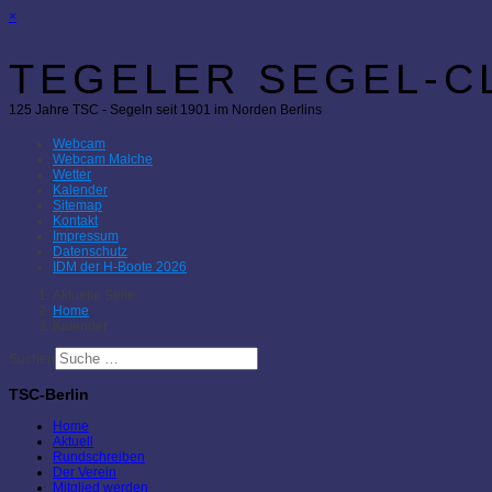
×
TEGELER SEGEL-CL
125 Jahre TSC - Segeln seit 1901 im Norden Berlins
Webcam
Webcam Malche
Wetter
Kalender
Sitemap
Kontakt
Impressum
Datenschutz
IDM der H-Boote 2026
Aktuelle Seite:
Home
Kalender
Suchen
TSC-Berlin
Home
Aktuell
Rundschreiben
Der Verein
Mitglied werden