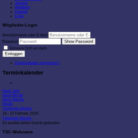
Jugend
Wettfahrt
Umwelt
Links
Mitglieder-Login
Benutzername oder E-Mail
Show Password
Passwort
Erinnere Dich an mich
Einloggen
Zugangsdaten vergessen?
Terminkalender
Nach Jahr
Nach Monat
Nach Woche
Heute
Vorherige Woche
16 - 22 Februar, 2026
Folgende Woche
Es wurden keine Events gefunden
TSC-Webcams