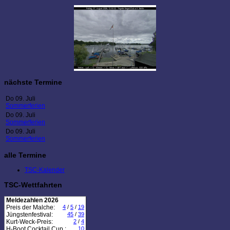
nächste Termine
Do 09. Juli
Sommerferien
Do 09. Juli
Sommerferien
Do 09. Juli
Sommerferien
alle Termine
TSC-Kalender
TSC-Wettfahrten
Meldezahlen 2026
Preis der Malche:
4
/
5
/
19
Jüngstenfestival:
45
/
39
Kurt-Weck-Preis:
2
/
4
H-Boot Cocktail Cup :
10