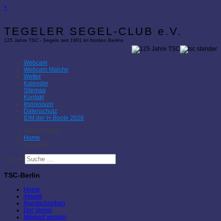
×
TEGELER SEGEL-CLUB e.V.
125 Jahre TSC - Segeln seit 1901 im Norden Berlins
Webcam
Webcam Malche
Wetter
Kalender
Sitemap
Kontakt
Impressum
Datenschutz
IDM der H-Boote 2026
Aktuelle Seite:
Home
Kalender
Suchen
TSC-Berlin
Home
Aktuell
Rundschreiben
Der Verein
Mitglied werden