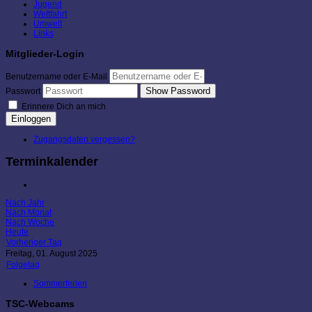
Jugend
Wettfahrt
Umwelt
Links
Mitglieder-Login
Benutzername oder E-Mail
Show Password
Passwort
Erinnere Dich an mich
Einloggen
Zugangsdaten vergessen?
Terminkalender
Nach Jahr
Nach Monat
Nach Woche
Heute
Vorheriger Tag
Freitag, 01. August 2025
Folgetag
Sommerferien
TSC-Webcams