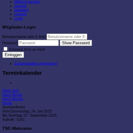
Mitglied werden
Jugend
Wettfahrt
Umwelt
Links
Mitglieder-Login
Benutzername oder E-Mail
Show Password
Passwort
Erinnere Dich an mich
Einloggen
Zugangsdaten vergessen?
Terminkalender
Nach Jahr
Nach Monat
Nach Woche
Heute
Sommerferien
Vom Donnerstag, 24. Juli 2025
Bis Sonntag, 07. September 2025
Aufrufe
: 5241
TSC-Webcams