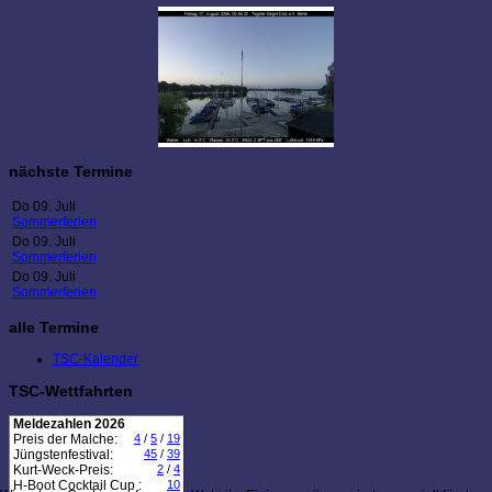
nächste Termine
Do 09. Juli
Sommerferien
Do 09. Juli
Sommerferien
Do 09. Juli
Sommerferien
alle Termine
TSC-Kalender
TSC-Wettfahrten
Meldezahlen 2026
Preis der Malche:
4
/
5
/
19
Jüngstenfestival:
45
/
39
Kurt-Weck-Preis:
2
/
4
H-Boot Cocktail Cup :
10