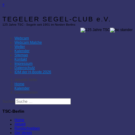
×
TEGELER SEGEL-CLUB e.V.
125 Jahre TSC - Segeln seit 1901 im Norden Berlins
Webcam
Webcam Malche
Wetter
Kalender
Sitemap
Kontakt
Impressum
Datenschutz
IDM der H-Boote 2026
Aktuelle Seite:
Home
Kalender
Sommerferien
Suchen
TSC-Berlin
Home
Aktuell
Rundschreiben
Der Verein