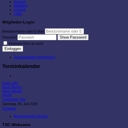
Jugend
Wettfahrt
Umwelt
Links
Mitglieder-Login
Benutzername oder E-Mail
Show Password
Passwort
Erinnere Dich an mich
Einloggen
Zugangsdaten vergessen?
Terminkalender
Nach Jahr
Nach Monat
Nach Woche
Heute
Vorheriger Tag
Samstag, 05. Juli 2025
Folgetag
Warnemünder Woche
TSC-Webcams