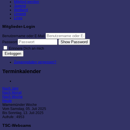
Mitglied werden
Jugend
Wettfahrt
Umwelt
Links
Mitglieder-Login
Benutzername oder E-Mail
Show Password
Passwort
Erinnere Dich an mich
Einloggen
Zugangsdaten vergessen?
Terminkalender
Nach Jahr
Nach Monat
Nach Woche
Heute
Warnemünder Woche
Vom Samstag, 05. Juli 2025
Bis Sonntag, 13. Juli 2025
Aufrufe
: 4953
TSC-Webcams