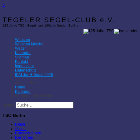
×
TEGELER SEGEL-CLUB e.V.
125 Jahre TSC - Segeln seit 1901 im Norden Berlins
Webcam
Webcam Malche
Wetter
Kalender
Sitemap
Kontakt
Impressum
Datenschutz
IDM der H-Boote 2026
Aktuelle Seite:
Home
Kalender
Warnemünder Woche
Suchen
TSC-Berlin
Home
Aktuell
Rundschreiben
Der Verein