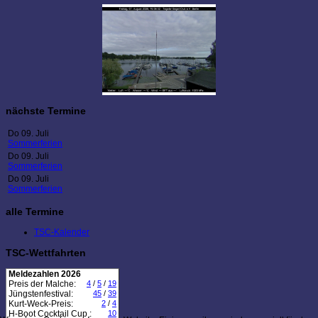
nächste Termine
Do 09. Juli
Sommerferien
Do 09. Juli
Sommerferien
Do 09. Juli
Sommerferien
alle Termine
TSC-Kalender
TSC-Wettfahrten
Meldezahlen 2026
Preis der Malche:
4
/
5
/
19
Jüngstenfestival:
45
/
39
Kurt-Weck-Preis:
2
/
4
H-Boot Cocktail Cup :
10