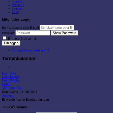
Jugend
Wettfahrt
Umwelt
Links
Mitglieder-Login
Benutzername oder E-Mail
Show Password
Passwort
Erinnere Dich an mich
Einloggen
Zugangsdaten vergessen?
Terminkalender
Nach Jahr
Nach Monat
Nach Woche
Heute
Vorheriger Tag
Donnerstag, 03. Juli 2025
Folgetag
Es wurden keine Events gefunden
TSC-Webcams