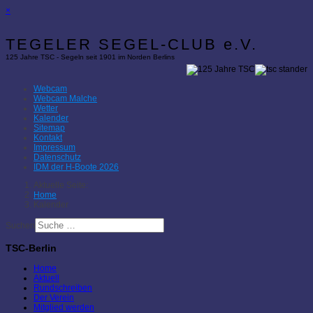
×
TEGELER SEGEL-CLUB e.V.
125 Jahre TSC - Segeln seit 1901 im Norden Berlins
Webcam
Webcam Malche
Wetter
Kalender
Sitemap
Kontakt
Impressum
Datenschutz
IDM der H-Boote 2026
Aktuelle Seite:
Home
Kalender
Suchen
TSC-Berlin
Home
Aktuell
Rundschreiben
Der Verein
Mitglied werden