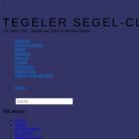
×
TEGELER SEGEL-CL
125 Jahre TSC - Segeln seit 1901 im Norden Berlins
Webcam
Webcam Malche
Wetter
Kalender
Sitemap
Kontakt
Impressum
Datenschutz
IDM der H-Boote 2026
Aktuelle Seite:
Home
Kalender
Suchen
TSC-Berlin
Home
Aktuell
Rundschreiben
Der Verein
Mitglied werden