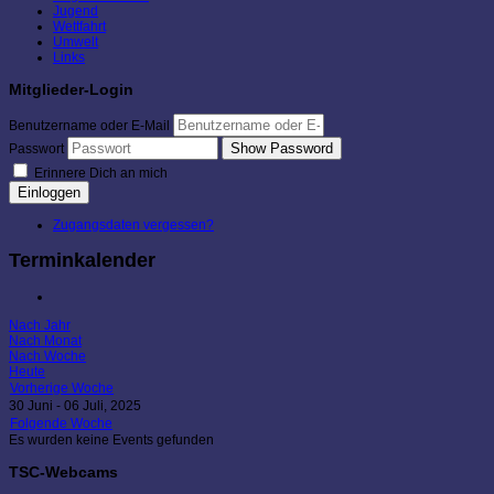
Jugend
Wettfahrt
Umwelt
Links
Mitglieder-Login
Benutzername oder E-Mail
Show Password
Passwort
Erinnere Dich an mich
Einloggen
Zugangsdaten vergessen?
Terminkalender
Nach Jahr
Nach Monat
Nach Woche
Heute
Vorherige Woche
30 Juni - 06 Juli, 2025
Folgende Woche
Es wurden keine Events gefunden
TSC-Webcams