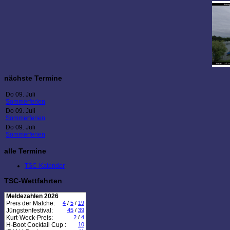
nächste Termine
Do 09. Juli
Sommerferien
Do 09. Juli
Sommerferien
Do 09. Juli
Sommerferien
alle Termine
TSC-Kalender
TSC-Wettfahrten
Meldezahlen 2026
Preis der Malche:
4
/
5
/
19
Jüngstenfestival:
45
/
39
Kurt-Weck-Preis:
2
/
4
H-Boot Cocktail Cup :
10