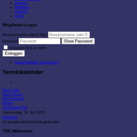
Jugend
Wettfahrt
Umwelt
Links
Mitglieder-Login
Benutzername oder E-Mail
Show Password
Passwort
Erinnere Dich an mich
Einloggen
Zugangsdaten vergessen?
Terminkalender
Nach Jahr
Nach Monat
Nach Woche
Heute
Vorheriger Tag
Donnerstag, 24. Juli 2025
Folgetag
Es wurden keine Events gefunden
TSC-Webcams