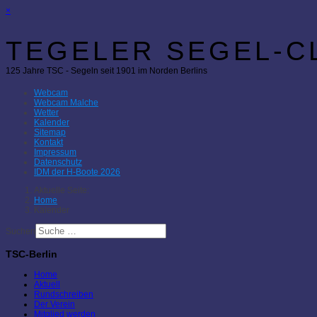
×
TEGELER SEGEL-CL
125 Jahre TSC - Segeln seit 1901 im Norden Berlins
Webcam
Webcam Malche
Wetter
Kalender
Sitemap
Kontakt
Impressum
Datenschutz
IDM der H-Boote 2026
Aktuelle Seite:
Home
Kalender
Suchen
TSC-Berlin
Home
Aktuell
Rundschreiben
Der Verein
Mitglied werden