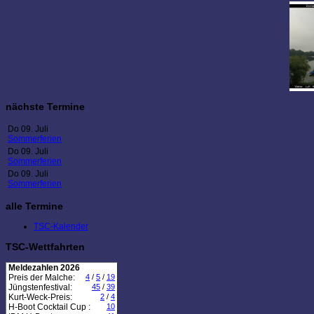
nächste Termine
Do 09. Juli
Sommerferien
Do 09. Juli
Sommerferien
Do 09. Juli
Sommerferien
alle Termine
TSC-Kalender
TSC-Wettfahrten
Meldezahlen 2026
Preis der Malche:
4
/
5
/
19
Jüngstenfestival:
45
/
39
Kurt-Weck-Preis:
2
/
4
H-Boot Cocktail Cup :
10