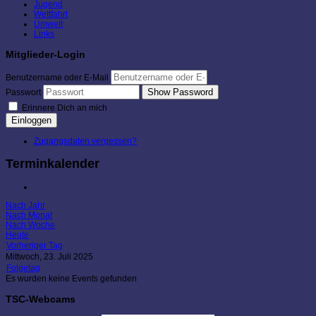
Jugend
Wettfahrt
Umwelt
Links
Mitglieder-Login
Benutzername oder E-Mail
Show Password
Passwort
Erinnere Dich an mich
Einloggen
Zugangsdaten vergessen?
Terminkalender
Nach Jahr
Nach Monat
Nach Woche
Heute
Vorheriger Tag
Mittwoch, 23. Juli 2025
Folgetag
Es wurden keine Events gefunden
TSC-Webcams