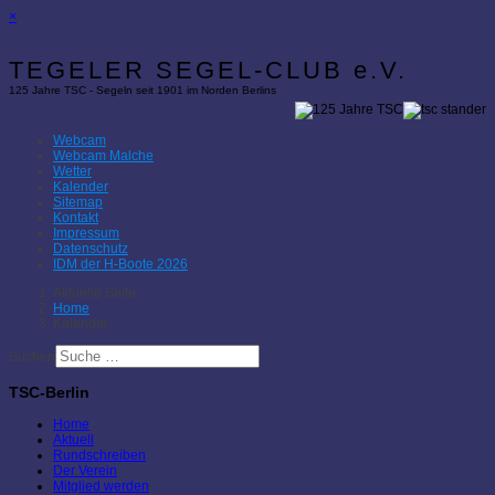
×
TEGELER SEGEL-CLUB e.V.
125 Jahre TSC - Segeln seit 1901 im Norden Berlins
Webcam
Webcam Malche
Wetter
Kalender
Sitemap
Kontakt
Impressum
Datenschutz
IDM der H-Boote 2026
Aktuelle Seite:
Home
Kalender
Suchen
TSC-Berlin
Home
Aktuell
Rundschreiben
Der Verein
Mitglied werden