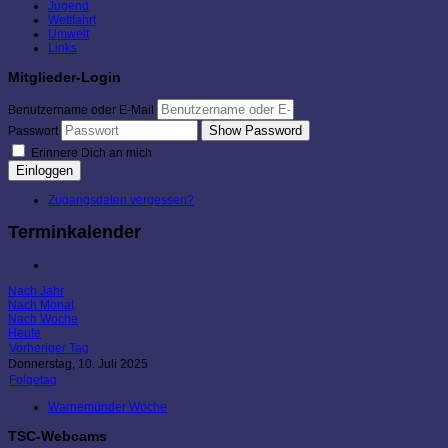
Jugend
Wettfahrt
Umwelt
Links
Mitglieder-Login
Benutzername oder E-Mail
Show Password
Passwort
Erinnere Dich an mich
Einloggen
Zugangsdaten vergessen?
Terminkalender
Nach Jahr
Nach Monat
Nach Woche
Heute
Vorheriger Tag
Donnerstag, 10. Juli 2025
Folgetag
Warnemünder Woche
TSC-Webcams