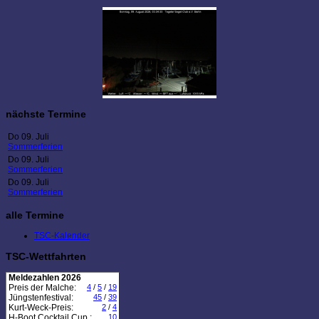
nächste Termine
Do 09. Juli
Sommerferien
Do 09. Juli
Sommerferien
Do 09. Juli
Sommerferien
alle Termine
TSC-Kalender
TSC-Wettfahrten
Meldezahlen 2026
Preis der Malche:
4
/
5
/
19
Jüngstenfestival:
45
/
39
Kurt-Weck-Preis:
2
/
4
H-Boot Cocktail Cup :
10