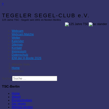
×
TEGELER SEGEL-CLUB e.V.
125 Jahre TSC - Segeln seit 1901 im Norden Berlins
Webcam
Webcam Malche
Wetter
Kalender
Sitemap
Kontakt
Impressum
Datenschutz
IDM der H-Boote 2026
Aktuelle Seite:
Home
Kalender
Suchen
TSC-Berlin
Home
Aktuell
Rundschreiben
Der Verein
Mitglied werden