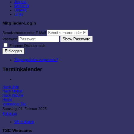
Jugend
Wettfahrt
Umwelt
Links
Mitglieder-Login
Benutzername oder E-Mail
Show Password
Passwort
Erinnere Dich an mich
Einloggen
Zugangsdaten vergessen?
Terminkalender
Nach Jahr
Nach Monat
Nach Woche
Heute
Vorheriger Tag
Samstag, 01. Februar 2025
Folgetag
Winterferien
TSC-Webcams