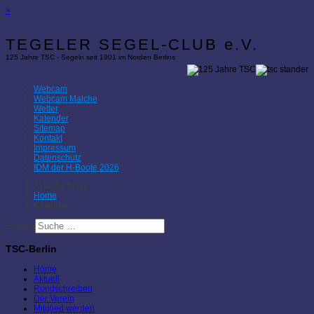
×
TEGELER SEGEL-CLUB e.V.
125 Jahre TSC - Segeln seit 1901 im Norden Berlins
Webcam
Webcam Malche
Wetter
Kalender
Sitemap
Kontakt
Impressum
Datenschutz
IDM der H-Boote 2026
Aktuelle Seite:
Home
Kalender
Suchen
TSC-Berlin
Home
Aktuell
Rundschreiben
Der Verein
Mitglied werden