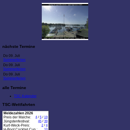
nächste Termine
Do 09. Juli
Sommerferien
Do 09. Juli
Sommerferien
Do 09. Juli
Sommerferien
alle Termine
TSC-Kalender
TSC-Wettfahrten
Meldezahlen 2026
Preis der Malche:
4
/
5
/
19
Jüngstenfestival:
45
/
39
Kurt-Weck-Preis:
2
/
4
H-Boot Cocktail Cup :
10