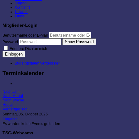
Jugend
Wettfahrt
Umwelt
Links
Mitglieder-Login
Benutzername oder E-Mail
Show Password
Passwort
Erinnere Dich an mich
Einloggen
Zugangsdaten vergessen?
Terminkalender
Nach Jahr
Nach Monat
Nach Woche
Heute
Vorheriger Tag
Sonntag, 05. Oktober 2025
Folgetag
Es wurden keine Events gefunden
TSC-Webcams