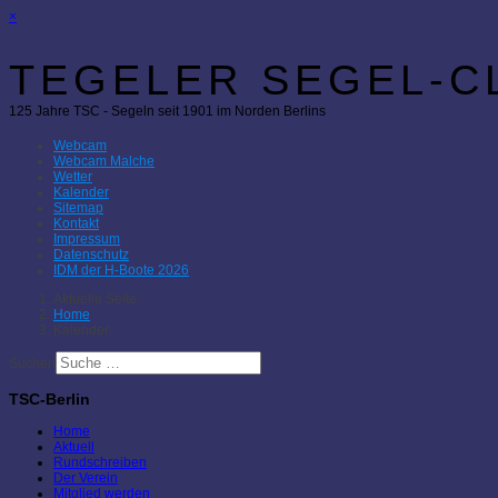
×
TEGELER SEGEL-CL
125 Jahre TSC - Segeln seit 1901 im Norden Berlins
Webcam
Webcam Malche
Wetter
Kalender
Sitemap
Kontakt
Impressum
Datenschutz
IDM der H-Boote 2026
Aktuelle Seite:
Home
Kalender
Suchen
TSC-Berlin
Home
Aktuell
Rundschreiben
Der Verein
Mitglied werden