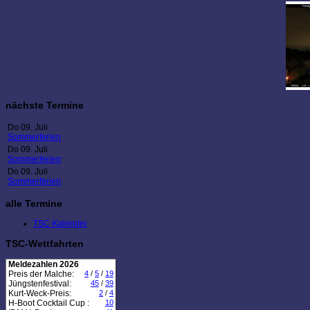
nächste Termine
Do 09. Juli
Sommerferien
Do 09. Juli
Sommerferien
Do 09. Juli
Sommerferien
alle Termine
TSC-Kalender
TSC-Wettfahrten
Meldezahlen 2026
Preis der Malche:
4
/
5
/
19
Jüngstenfestival:
45
/
39
Kurt-Weck-Preis:
2
/
4
H-Boot Cocktail Cup :
10