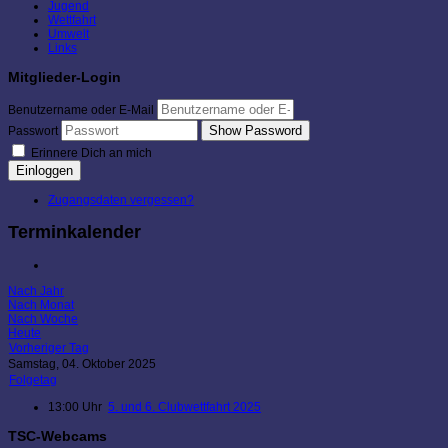
Jugend
Wettfahrt
Umwelt
Links
Mitglieder-Login
Benutzername oder E-Mail
Show Password
Passwort
Erinnere Dich an mich
Einloggen
Zugangsdaten vergessen?
Terminkalender
Nach Jahr
Nach Monat
Nach Woche
Heute
Vorheriger Tag
Samstag, 04. Oktober 2025
Folgetag
13:00 Uhr
5. und 6. Clubwettfahrt 2025
TSC-Webcams