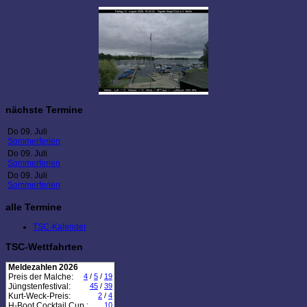
nächste Termine
Do 09. Juli
Sommerferien
Do 09. Juli
Sommerferien
Do 09. Juli
Sommerferien
alle Termine
TSC-Kalender
TSC-Wettfahrten
Meldezahlen 2026
Preis der Malche:
4
/
5
/
19
Jüngstenfestival:
45
/
39
Kurt-Weck-Preis:
2
/
4
H-Boot Cocktail Cup :
10