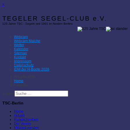
×
TEGELER SEGEL-CLUB e.V.
125 Jahre TSC - Segeln seit 1901 im Norden Berlins
Webcam
Webcam Malche
Wetter
Kalender
Sitemap
Kontakt
Impressum
Datenschutz
IDM der H-Boote 2026
Aktuelle Seite:
Home
Kalender
Suchen
TSC-Berlin
Home
Aktuell
Rundschreiben
Der Verein
Mitglied werden