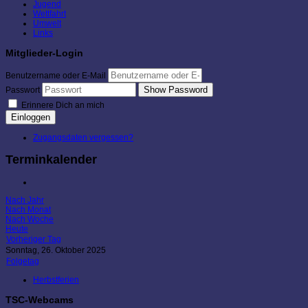
Jugend
Wettfahrt
Umwelt
Links
Mitglieder-Login
Benutzername oder E-Mail
Show Password
Passwort
Erinnere Dich an mich
Einloggen
Zugangsdaten vergessen?
Terminkalender
Nach Jahr
Nach Monat
Nach Woche
Heute
Vorheriger Tag
Sonntag, 26. Oktober 2025
Folgetag
Herbstferien
TSC-Webcams