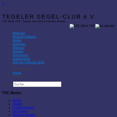
×
TEGELER SEGEL-CLUB e.V.
125 Jahre TSC - Segeln seit 1901 im Norden Berlins
Webcam
Webcam Malche
Wetter
Kalender
Sitemap
Kontakt
Impressum
Datenschutz
IDM der H-Boote 2026
Aktuelle Seite:
Home
Kalender
Suchen
TSC-Berlin
Home
Aktuell
Rundschreiben
Der Verein
Mitglied werden