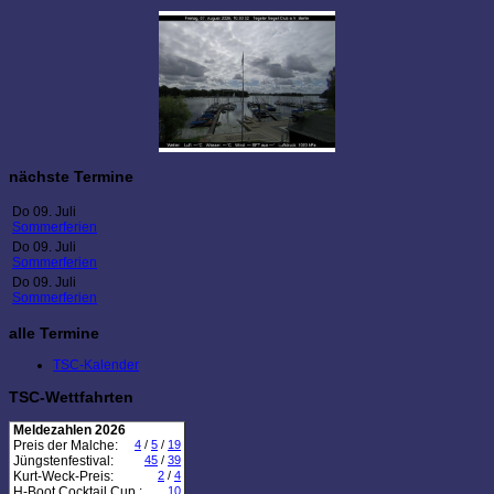
nächste Termine
Do 09. Juli
Sommerferien
Do 09. Juli
Sommerferien
Do 09. Juli
Sommerferien
alle Termine
TSC-Kalender
TSC-Wettfahrten
Meldezahlen 2026
Preis der Malche:
4
/
5
/
19
Jüngstenfestival:
45
/
39
Kurt-Weck-Preis:
2
/
4
H-Boot Cocktail Cup :
10