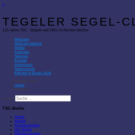
×
TEGELER SEGEL-CL
125 Jahre TSC - Segeln seit 1901 im Norden Berlins
Webcam
Webcam Malche
Wetter
Kalender
Sitemap
Kontakt
Impressum
Datenschutz
IDM der H-Boote 2026
Aktuelle Seite:
Home
Kalender
Suchen
TSC-Berlin
Home
Aktuell
Rundschreiben
Der Verein
Mitglied werden