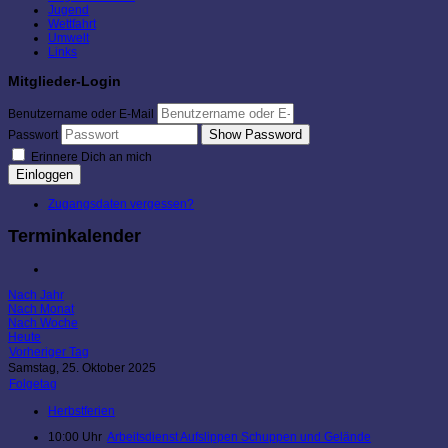
Jugend
Wettfahrt
Umwelt
Links
Mitglieder-Login
Benutzername oder E-Mail
Show Password
Passwort
Erinnere Dich an mich
Einloggen
Zugangsdaten vergessen?
Terminkalender
Nach Jahr
Nach Monat
Nach Woche
Heute
Vorheriger Tag
Samstag, 25. Oktober 2025
Folgetag
Herbstferien
10:00 Uhr
Arbeitsdienst Aufslippen Schuppen und Gelände