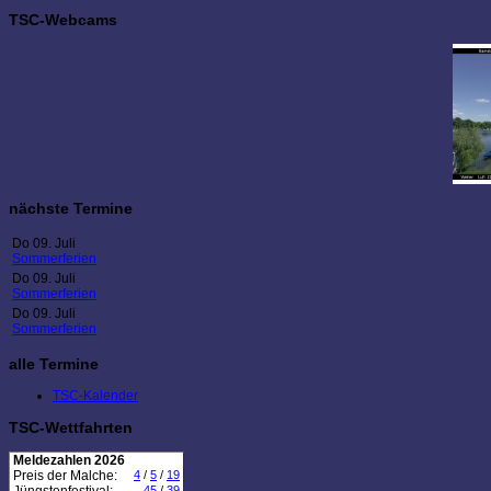
TSC-Webcams
nächste Termine
Do 09. Juli
Sommerferien
Do 09. Juli
Sommerferien
Do 09. Juli
Sommerferien
alle Termine
TSC-Kalender
TSC-Wettfahrten
Meldezahlen 2026
Preis der Malche:
4
/
5
/
19
45
/
39