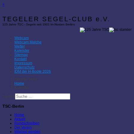
×
TEGELER SEGEL-CLUB e.V.
125 Jahre TSC - Segeln seit 1901 im Norden Berlins
Webcam
Webcam Malche
Wetter
Kalender
Sitemap
Kontakt
Impressum
Datenschutz
IDM der H-Boote 2026
Aktuelle Seite:
Home
Kalender
Suchen
TSC-Berlin
Home
Aktuell
Rundschreiben
Der Verein
Mitglied werden