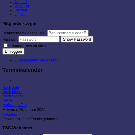
Jugend
Wettfahrt
Umwelt
Links
Mitglieder-Login
Benutzername oder E-Mail
Show Password
Passwort
Erinnere Dich an mich
Einloggen
Zugangsdaten vergessen?
Terminkalender
Nach Jahr
Nach Monat
Nach Woche
Heute
Vorheriger Tag
Mittwoch, 08. Januar 2025
Folgetag
Es wurden keine Events gefunden
TSC-Webcams