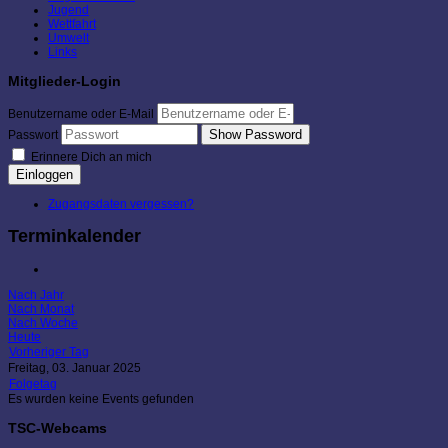
Jugend
Wettfahrt
Umwelt
Links
Mitglieder-Login
Benutzername oder E-Mail
Show Password
Passwort
Erinnere Dich an mich
Einloggen
Zugangsdaten vergessen?
Terminkalender
Nach Jahr
Nach Monat
Nach Woche
Heute
Vorheriger Tag
Freitag, 03. Januar 2025
Folgetag
Es wurden keine Events gefunden
TSC-Webcams