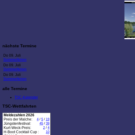
nächste Termine
Do 09. Juli
Sommerferien
Do 09. Juli
Sommerferien
Do 09. Juli
Sommerferien
alle Termine
TSC-Kalender
TSC-Wettfahrten
Meldezahlen 2026
Preis der Malche:
4
/
5
/
19
Jüngstenfestival:
45
/
39
Kurt-Weck-Preis:
2
/
4
H-Boot Cocktail Cup :
10