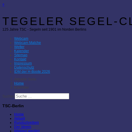
×
TEGELER SEGEL-CL
125 Jahre TSC - Segeln seit 1901 im Norden Berlins
Webcam
Webcam Malche
Wetter
Kalender
Sitemap
Kontakt
Impressum
Datenschutz
IDM der H-Boote 2026
Aktuelle Seite:
Home
Kalender
Suchen
TSC-Berlin
Home
Aktuell
Rundschreiben
Der Verein
Mitglied werden