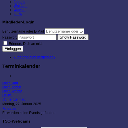
Jugend
Wettfahrt
Umwelt
Links
Mitglieder-Login
Benutzername oder E-Mail
Show Password
Passwort
Erinnere Dich an mich
Einloggen
Zugangsdaten vergessen?
Terminkalender
Nach Jahr
Nach Monat
Nach Woche
Heute
Vorheriger Tag
Montag, 27. Januar 2025
Folgetag
Es wurden keine Events gefunden
TSC-Webcams