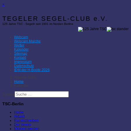
×
TEGELER SEGEL-CLUB e.V.
125 Jahre TSC - Segeln seit 1901 im Norden Berlins
Webcam
Webcam Malche
Wetter
Kalender
Sitemap
Kontakt
Impressum
Datenschutz
IDM der H-Boote 2026
Aktuelle Seite:
Home
Kalender
Suchen
TSC-Berlin
Home
Aktuell
Rundschreiben
Der Verein
Mitglied werden