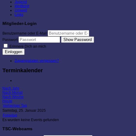
Jugend
Wettfahrt
Umwelt
Links
Mitglieder-Login
Benutzername oder E-Mail
Show Password
Passwort
Erinnere Dich an mich
Einloggen
Zugangsdaten vergessen?
Terminkalender
Nach Jahr
Nach Monat
Nach Woche
Heute
Vorheriger Tag
Samstag, 25. Januar 2025
Folgetag
Es wurden keine Events gefunden
TSC-Webcams