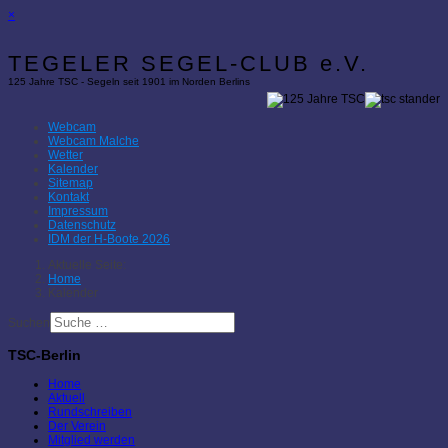
×
TEGELER SEGEL-CLUB e.V.
125 Jahre TSC - Segeln seit 1901 im Norden Berlins
Webcam
Webcam Malche
Wetter
Kalender
Sitemap
Kontakt
Impressum
Datenschutz
IDM der H-Boote 2026
Aktuelle Seite:
Home
Kalender
Suchen
TSC-Berlin
Home
Aktuell
Rundschreiben
Der Verein
Mitglied werden