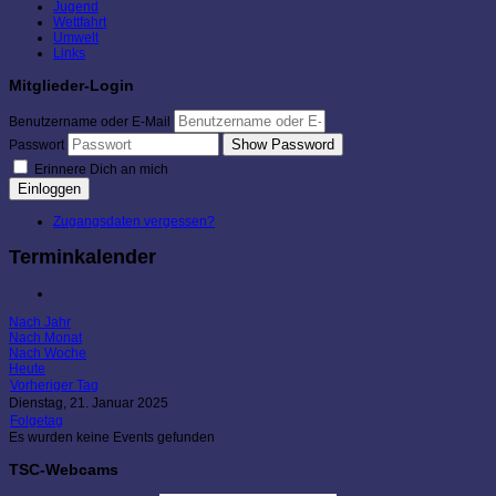
Jugend
Wettfahrt
Umwelt
Links
Mitglieder-Login
Benutzername oder E-Mail
Show Password
Passwort
Erinnere Dich an mich
Einloggen
Zugangsdaten vergessen?
Terminkalender
Nach Jahr
Nach Monat
Nach Woche
Heute
Vorheriger Tag
Dienstag, 21. Januar 2025
Folgetag
Es wurden keine Events gefunden
TSC-Webcams