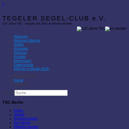
×
TEGELER SEGEL-CLUB e.V.
125 Jahre TSC - Segeln seit 1901 im Norden Berlins
Webcam
Webcam Malche
Wetter
Kalender
Sitemap
Kontakt
Impressum
Datenschutz
IDM der H-Boote 2026
Aktuelle Seite:
Home
Kalender
Suchen
TSC-Berlin
Home
Aktuell
Rundschreiben
Der Verein
Mitglied werden