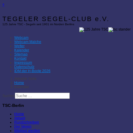
×
TEGELER SEGEL-CLUB e.V.
125 Jahre TSC - Segeln seit 1901 im Norden Berlins
Webcam
Webcam Malche
Wetter
Kalender
Sitemap
Kontakt
Impressum
Datenschutz
IDM der H-Boote 2026
Aktuelle Seite:
Home
Kalender
Suchen
TSC-Berlin
Home
Aktuell
Rundschreiben
Der Verein
Mitglied werden