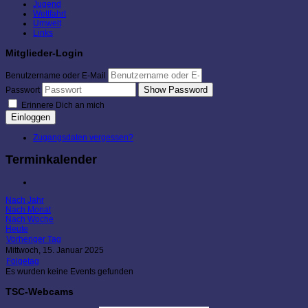
Jugend
Wettfahrt
Umwelt
Links
Mitglieder-Login
Benutzername oder E-Mail
Show Password
Passwort
Erinnere Dich an mich
Einloggen
Zugangsdaten vergessen?
Terminkalender
Nach Jahr
Nach Monat
Nach Woche
Heute
Vorheriger Tag
Mittwoch, 15. Januar 2025
Folgetag
Es wurden keine Events gefunden
TSC-Webcams