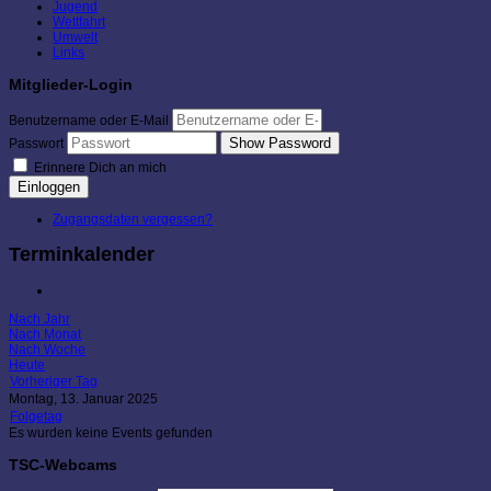
Jugend
Wettfahrt
Umwelt
Links
Mitglieder-Login
Benutzername oder E-Mail
Show Password
Passwort
Erinnere Dich an mich
Einloggen
Zugangsdaten vergessen?
Terminkalender
Nach Jahr
Nach Monat
Nach Woche
Heute
Vorheriger Tag
Montag, 13. Januar 2025
Folgetag
Es wurden keine Events gefunden
TSC-Webcams