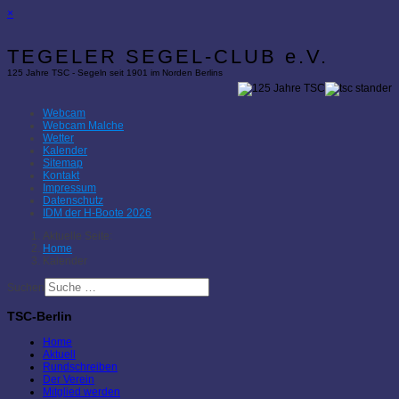
×
TEGELER SEGEL-CLUB e.V.
125 Jahre TSC - Segeln seit 1901 im Norden Berlins
Webcam
Webcam Malche
Wetter
Kalender
Sitemap
Kontakt
Impressum
Datenschutz
IDM der H-Boote 2026
Aktuelle Seite:
Home
Kalender
Suchen
TSC-Berlin
Home
Aktuell
Rundschreiben
Der Verein
Mitglied werden