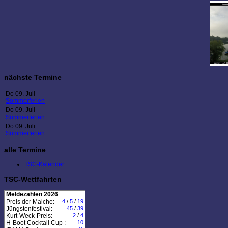
nächste Termine
Do 09. Juli
Sommerferien
Do 09. Juli
Sommerferien
Do 09. Juli
Sommerferien
alle Termine
TSC-Kalender
TSC-Wettfahrten
Meldezahlen 2026
Preis der Malche:
4
/
5
/
19
Jüngstenfestival:
45
/
39
Kurt-Weck-Preis:
2
/
4
H-Boot Cocktail Cup :
10