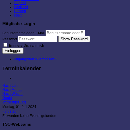
Jugend
Wettfahrt
Umwelt
Links
Mitglieder-Login
Benutzername oder E-Mail
Show Password
Passwort
Erinnere Dich an mich
Einloggen
Zugangsdaten vergessen?
Terminkalender
Nach Jahr
Nach Monat
Nach Woche
Heute
Vorheriger Tag
Montag, 01. Juli 2024
Folgetag
Es wurden keine Events gefunden
TSC-Webcams