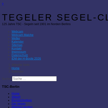
×
TEGELER SEGEL-CL
125 Jahre TSC - Segeln seit 1901 im Norden Berlins
Webcam
Webcam Malche
Wetter
Kalender
Sitemap
Kontakt
Impressum
Datenschutz
IDM der H-Boote 2026
Aktuelle Seite:
Home
Kalender
Suchen
TSC-Berlin
Home
Aktuell
Rundschreiben
Der Verein
Mitglied werden