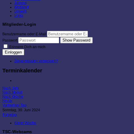
Jugend
Wettfahrt
Umwelt
Links
Mitglieder-Login
Benutzername oder E-Mail
Show Password
Passwort
Erinnere Dich an mich
Einloggen
Zugangsdaten vergessen?
Terminkalender
Nach Jahr
Nach Monat
Nach Woche
Heute
Vorheriger Tag
Sonntag, 30. Juni 2024
Folgetag
Kieler Woche
TSC-Webcams