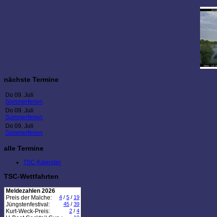
nächste Termine
Do 09. Juli
Sommerferien
Do 09. Juli
Sommerferien
Do 09. Juli
Sommerferien
alle Termine
TSC-Kalender
TSC-Wettfahrten
Meldezahlen 2026
Preis der Malche:
4
/
5
/
19
Jüngstenfestival:
45
/
39
Kurt-Weck-Preis:
2
/
4