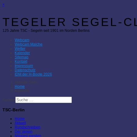
×
TEGELER SEGEL-CL
125 Jahre TSC - Segeln seit 1901 im Norden Berlins
Webcam
Webcam Malche
Wetter
Kalender
Sitemap
Kontakt
Impressum
Datenschutz
IDM der H-Boote 2026
Aktuelle Seite:
Home
Kalender
Suchen
TSC-Berlin
Home
Aktuell
Rundschreiben
Der Verein
Mitglied werden