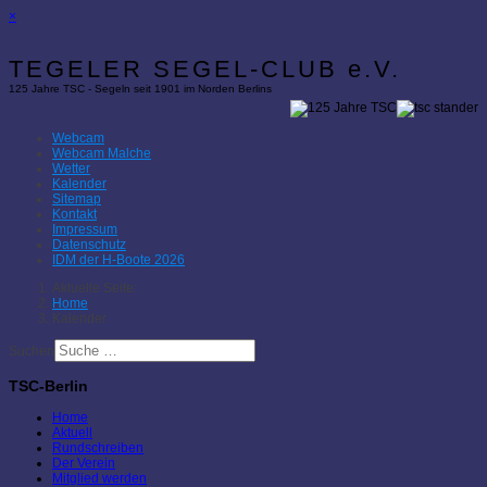
×
TEGELER SEGEL-CLUB e.V.
125 Jahre TSC - Segeln seit 1901 im Norden Berlins
Webcam
Webcam Malche
Wetter
Kalender
Sitemap
Kontakt
Impressum
Datenschutz
IDM der H-Boote 2026
Aktuelle Seite:
Home
Kalender
Suchen
TSC-Berlin
Home
Aktuell
Rundschreiben
Der Verein
Mitglied werden