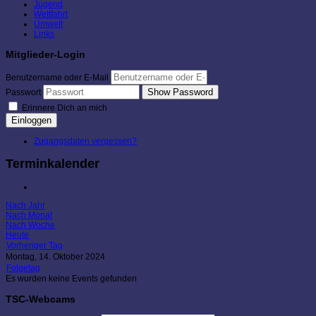
Jugend
Wettfahrt
Umwelt
Links
Mitglieder-Login
Benutzername oder E-Mail
Show Password
Passwort
Erinnere Dich an mich
Einloggen
Zugangsdaten vergessen?
Terminkalender
Nach Jahr
Nach Monat
Nach Woche
Heute
Vorheriger Tag
Montag, 14. Oktober 2024
Folgetag
Es wurden keine Events gefunden
TSC-Webcams