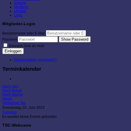
Jugend
Wettfahrt
Umwelt
Links
Mitglieder-Login
Benutzername oder E-Mail
Show Password
Passwort
Erinnere Dich an mich
Einloggen
Zugangsdaten vergessen?
Terminkalender
Nach Jahr
Nach Monat
Nach Woche
Heute
Vorheriger Tag
Donnerstag, 01. Juni 2023
Folgetag
Es wurden keine Events gefunden
TSC-Webcams