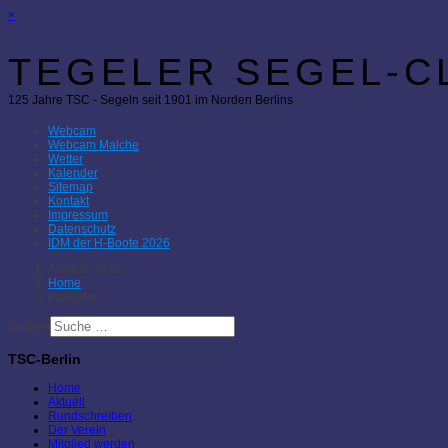
×
TEGELER SEGEL-CL
125 Jahre TSC - Segeln seit 1901 im Norden Berlins
Webcam
Webcam Malche
Wetter
Kalender
Sitemap
Kontakt
Impressum
Datenschutz
IDM der H-Boote 2026
Aktuelle Seite:
Home
Kalender
Suchen
TSC-Berlin
Home
Aktuell
Rundschreiben
Der Verein
Mitglied werden