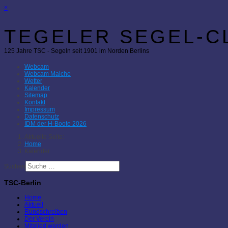
×
TEGELER SEGEL-CL
125 Jahre TSC - Segeln seit 1901 im Norden Berlins
Webcam
Webcam Malche
Wetter
Kalender
Sitemap
Kontakt
Impressum
Datenschutz
IDM der H-Boote 2026
Aktuelle Seite:
Home
Kalender
Suchen
TSC-Berlin
Home
Aktuell
Rundschreiben
Der Verein
Mitglied werden