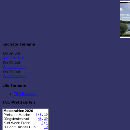
nächste Termine
Do 09. Juli
Sommerferien
Do 09. Juli
Sommerferien
Do 09. Juli
Sommerferien
alle Termine
TSC-Kalender
TSC-Wettfahrten
Meldezahlen 2026
Preis der Malche:
4
/
5
/
19
Jüngstenfestival:
45
/
39
Kurt-Weck-Preis:
2
/
4
H-Boot Cocktail Cup :
10