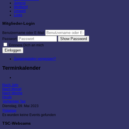
Jugend
Wettfahrt
Umwelt
Links
Mitglieder-Login
Benutzername oder E-Mail
Show Password
Passwort
Erinnere Dich an mich
Einloggen
Zugangsdaten vergessen?
Terminkalender
Nach Jahr
Nach Monat
Nach Woche
Heute
Vorheriger Tag
Dienstag, 09. Mai 2023
Folgetag
Es wurden keine Events gefunden
TSC-Webcams