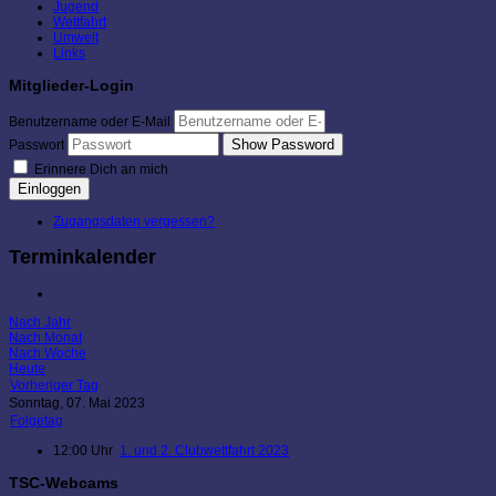
Jugend
Wettfahrt
Umwelt
Links
Mitglieder-Login
Benutzername oder E-Mail
Show Password
Passwort
Erinnere Dich an mich
Einloggen
Zugangsdaten vergessen?
Terminkalender
Nach Jahr
Nach Monat
Nach Woche
Heute
Vorheriger Tag
Sonntag, 07. Mai 2023
Folgetag
12:00 Uhr
1. und 2. Clubwettfahrt 2023
TSC-Webcams