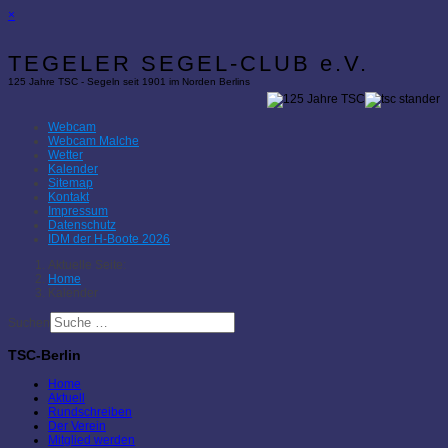
×
TEGELER SEGEL-CLUB e.V.
125 Jahre TSC - Segeln seit 1901 im Norden Berlins
Webcam
Webcam Malche
Wetter
Kalender
Sitemap
Kontakt
Impressum
Datenschutz
IDM der H-Boote 2026
Aktuelle Seite:
Home
Kalender
Suchen
TSC-Berlin
Home
Aktuell
Rundschreiben
Der Verein
Mitglied werden