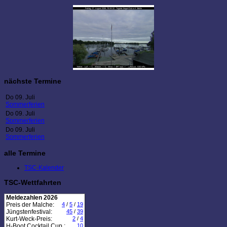
nächste Termine
Do 09. Juli
Sommerferien
Do 09. Juli
Sommerferien
Do 09. Juli
Sommerferien
alle Termine
TSC-Kalender
TSC-Wettfahrten
Meldezahlen 2026
Preis der Malche:
4
/
5
/
19
Jüngstenfestival:
45
/
39
Kurt-Weck-Preis:
2
/
4
H-Boot Cocktail Cup :
10