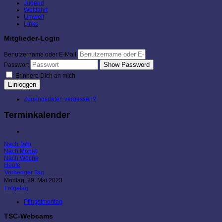
Jugend
Wettfahrt
Umwelt
Links
Mitglieder-Login
Benutzername oder E-Mail
Show Password
Passwort
Erinnere Dich an mich
Einloggen
Zugangsdaten vergessen?
Terminkalender
Nach Jahr
Nach Monat
Nach Woche
Heute
Vorheriger Tag
Montag, 29. Mai 2023
Folgetag
Pfingstmontag
TSC-Webcams