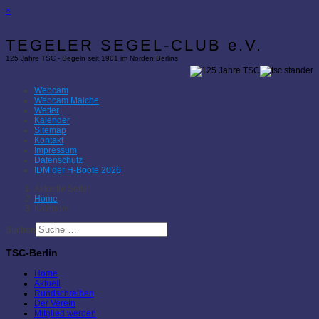
×
TEGELER SEGEL-CLUB e.V.
125 Jahre TSC - Segeln seit 1901 im Norden Berlins
Webcam
Webcam Malche
Wetter
Kalender
Sitemap
Kontakt
Impressum
Datenschutz
IDM der H-Boote 2026
Aktuelle Seite:
Home
Kalender
Suchen
TSC-Berlin
Home
Aktuell
Rundschreiben
Der Verein
Mitglied werden