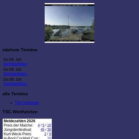
nächste Termine
Do 09. Juli
Sommerferien
Do 09. Juli
Sommerferien
Do 09. Juli
Sommerferien
alle Termine
TSC-Kalender
TSC-Wettfahrten
Meldezahlen 2026
Preis der Malche:
4
/
5
/
19
Jüngstenfestival:
45
/
39
Kurt-Weck-Preis:
2
/
4
H-Boot Cocktail Cup :
10