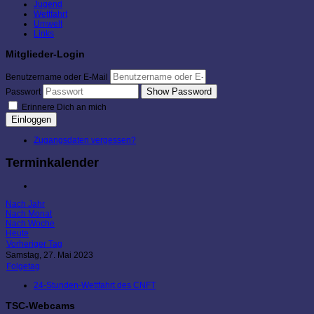
Jugend
Wettfahrt
Umwelt
Links
Mitglieder-Login
Benutzername oder E-Mail
Show Password
Passwort
Erinnere Dich an mich
Einloggen
Zugangsdaten vergessen?
Terminkalender
Nach Jahr
Nach Monat
Nach Woche
Heute
Vorheriger Tag
Samstag, 27. Mai 2023
Folgetag
24-Stunden-Wettfahrt des CNFT
TSC-Webcams