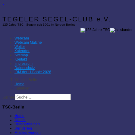
×
TEGELER SEGEL-CLUB e.V.
125 Jahre TSC - Segeln seit 1901 im Norden Berlins
Webcam
Webcam Malche
Wetter
Kalender
Sitemap
Kontakt
Impressum
Datenschutz
IDM der H-Boote 2026
Aktuelle Seite:
Home
Kalender
Suchen
TSC-Berlin
Home
Aktuell
Rundschreiben
Der Verein
Mitglied werden