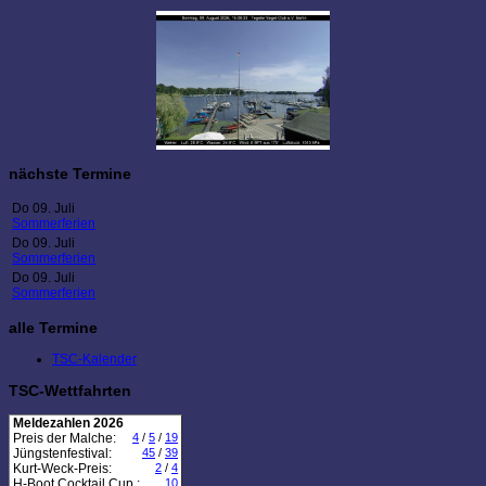
nächste Termine
Do 09. Juli
Sommerferien
Do 09. Juli
Sommerferien
Do 09. Juli
Sommerferien
alle Termine
TSC-Kalender
TSC-Wettfahrten
Meldezahlen 2026
Preis der Malche:
4
/
5
/
19
Jüngstenfestival:
45
/
39
Kurt-Weck-Preis:
2
/
4
H-Boot Cocktail Cup :
10