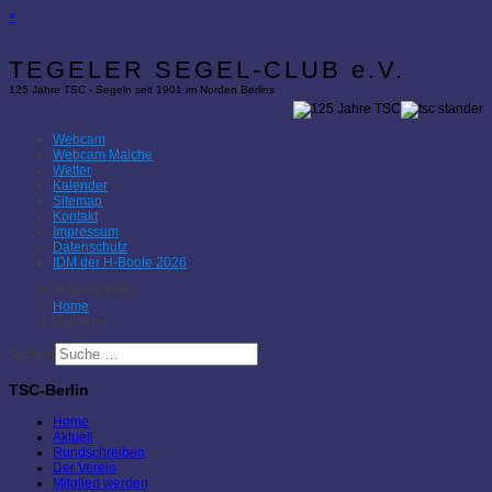
×
TEGELER SEGEL-CLUB e.V.
125 Jahre TSC - Segeln seit 1901 im Norden Berlins
Webcam
Webcam Malche
Wetter
Kalender
Sitemap
Kontakt
Impressum
Datenschutz
IDM der H-Boote 2026
Aktuelle Seite:
Home
Kalender
Suchen
TSC-Berlin
Home
Aktuell
Rundschreiben
Der Verein
Mitglied werden