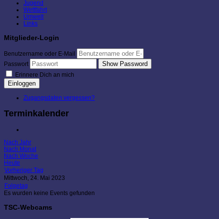
Jugend
Wettfahrt
Umwelt
Links
Mitglieder-Login
Benutzername oder E-Mail
Show Password
Passwort
Erinnere Dich an mich
Einloggen
Zugangsdaten vergessen?
Terminkalender
Nach Jahr
Nach Monat
Nach Woche
Heute
Vorheriger Tag
Mittwoch, 24. Mai 2023
Folgetag
Es wurden keine Events gefunden
TSC-Webcams