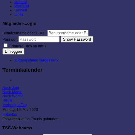
Jugend
Wettfahrt
Umwelt
Links
Mitglieder-Login
Benutzername oder E-Mail
Show Password
Passwort
Erinnere Dich an mich
Einloggen
Zugangsdaten vergessen?
Terminkalender
Nach Jahr
Nach Monat
Nach Woche
Heute
Vorheriger Tag
Montag, 15. Mai 2023
Folgetag
Es wurden keine Events gefunden
TSC-Webcams