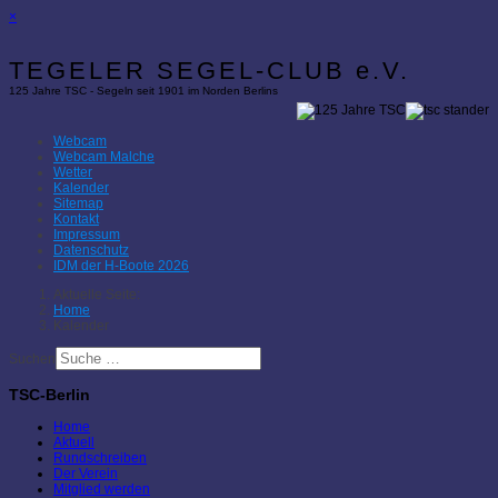
×
TEGELER SEGEL-CLUB e.V.
125 Jahre TSC - Segeln seit 1901 im Norden Berlins
Webcam
Webcam Malche
Wetter
Kalender
Sitemap
Kontakt
Impressum
Datenschutz
IDM der H-Boote 2026
Aktuelle Seite:
Home
Kalender
Suchen
TSC-Berlin
Home
Aktuell
Rundschreiben
Der Verein
Mitglied werden