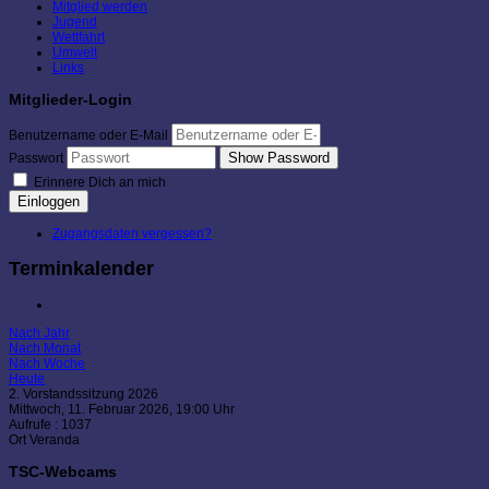
Mitglied werden
Jugend
Wettfahrt
Umwelt
Links
Mitglieder-Login
Benutzername oder E-Mail
Show Password
Passwort
Erinnere Dich an mich
Einloggen
Zugangsdaten vergessen?
Terminkalender
Nach Jahr
Nach Monat
Nach Woche
Heute
2. Vorstandssitzung 2026
Mittwoch, 11. Februar 2026, 19:00 Uhr
Aufrufe
: 1037
Ort
Veranda
TSC-Webcams