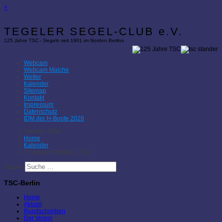
×
TEGELER SEGEL-CLUB e.V.
125 Jahre TSC - Segeln seit 1901 im Norden Berlins
Webcam
Webcam Malche
Wetter
Kalender
Sitemap
Kontakt
Impressum
Datenschutz
IDM der H-Boote 2026
Aktuelle Seite:
Home
Kalender
2. Vorstandssitzung 2026
Suchen
TSC-Berlin
Home
Aktuell
Rundschreiben
Der Verein