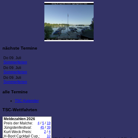
nächste Termine
Do 09. Juli
Sommerferien
Do 09. Juli
Sommerferien
Do 09. Juli
Sommerferien
alle Termine
TSC-Kalender
TSC-Wettfahrten
Meldezahlen 2026
Preis der Malche:
4
/
5
/
19
Jüngstenfestival:
45
/
39
Kurt-Weck-Preis:
2
/
4
H-Boot Cocktail Cup :
10