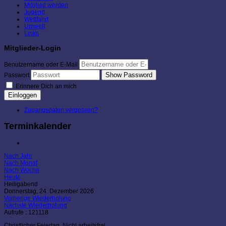
Mitglied werden
Jugend
Wettfahrt
Umwelt
Links
Mitglieder-Login
Benutzername oder E-Mail
Show Password
Passwort
Erinnere Dich an mich
Einloggen
Zugangsdaten vergessen?
Terminkalender
Nach Jahr
Nach Monat
Nach Woche
Heute
Heiligabend
Donnerstag, 24. Dezember 2026
Vorherige Wiederholung
Nächste Wiederholung
Aufrufe
: 121118
Christlicher Feiertag. Nicht arbeitsfrei.