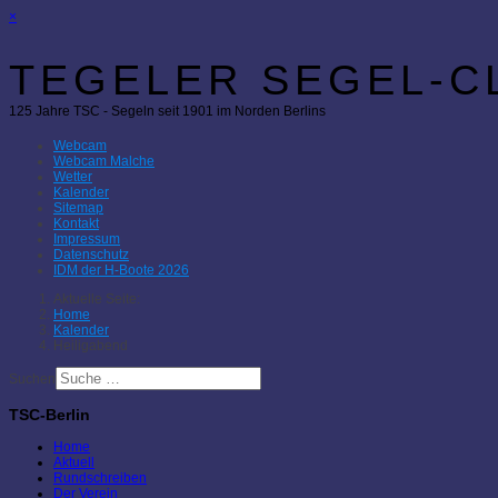
×
TEGELER SEGEL-CL
125 Jahre TSC - Segeln seit 1901 im Norden Berlins
Webcam
Webcam Malche
Wetter
Kalender
Sitemap
Kontakt
Impressum
Datenschutz
IDM der H-Boote 2026
Aktuelle Seite:
Home
Kalender
Heiligabend
Suchen
TSC-Berlin
Home
Aktuell
Rundschreiben
Der Verein