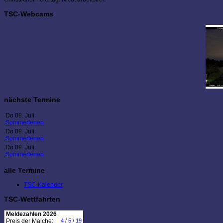
TSC-Webcams
nächste Termine
Do 09. Juli
Sommerferien
Do 09. Juli
Sommerferien
Do 09. Juli
Sommerferien
alle Termine
TSC-Kalender
TSC-Wettfahrten
Meldezahlen 2026
Preis der Malche:
4
/
5
/
19