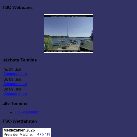
TSC-Webcams
nächste Termine
Do 09. Juli
Sommerferien
Do 09. Juli
Sommerferien
Do 09. Juli
Sommerferien
alle Termine
TSC-Kalender
TSC-Wettfahrten
Meldezahlen 2026
Preis der Malche:
4
/
5
/
19