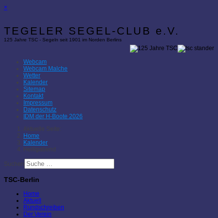
×
TEGELER SEGEL-CLUB e.V.
125 Jahre TSC - Segeln seit 1901 im Norden Berlins
Webcam
Webcam Malche
Wetter
Kalender
Sitemap
Kontakt
Impressum
Datenschutz
IDM der H-Boote 2026
Aktuelle Seite:
Home
Kalender
Heiligabend
Suchen
TSC-Berlin
Home
Aktuell
Rundschreiben
Der Verein