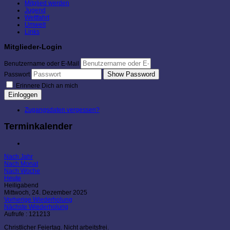
Mitglied werden
Jugend
Wettfahrt
Umwelt
Links
Mitglieder-Login
Benutzername oder E-Mail
Show Password
Passwort
Erinnere Dich an mich
Einloggen
Zugangsdaten vergessen?
Terminkalender
Nach Jahr
Nach Monat
Nach Woche
Heute
Heiligabend
Mittwoch, 24. Dezember 2025
Vorherige Wiederholung
Nächste Wiederholung
Aufrufe
: 121213
Christlicher Feiertag. Nicht arbeitsfrei.