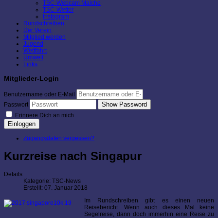
TSC-Webcam Malche
TSC-Wetter
Instagram
Rundschreiben
Der Verein
Mitglied werden
Jugend
Wettfahrt
Umwelt
Links
Mitglieder-Login
Benutzername oder E-Mail
Show Password
Passwort
Erinnere Dich an mich
Einloggen
Zugangsdaten vergessen?
Kurzreise nach Singapur
Details
Kategorie:
TSC-News
Erstellt: 07. Januar 2018
Im Rundschreiben gibt es einen neuen
Reisebericht. Wenn auch dieses Mal keine
Segelreise, dann doch immerhin eine Reise zu