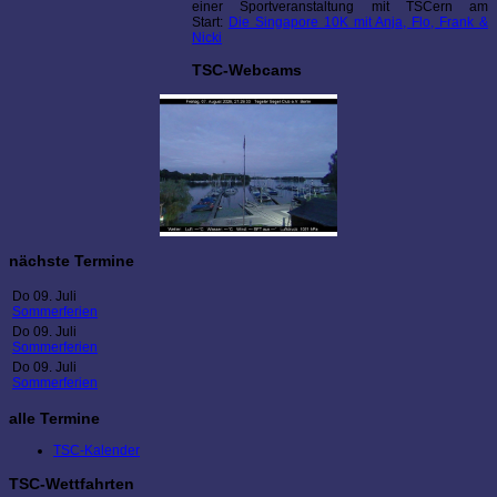
einer Sportveranstaltung mit TSCern am
Start:
Die Singapore 10K mit Anja, Flo, Frank &
Nicki
TSC-Webcams
nächste Termine
Do 09. Juli
Sommerferien
Do 09. Juli
Sommerferien
Do 09. Juli
Sommerferien
alle Termine
TSC-Kalender
TSC-Wettfahrten