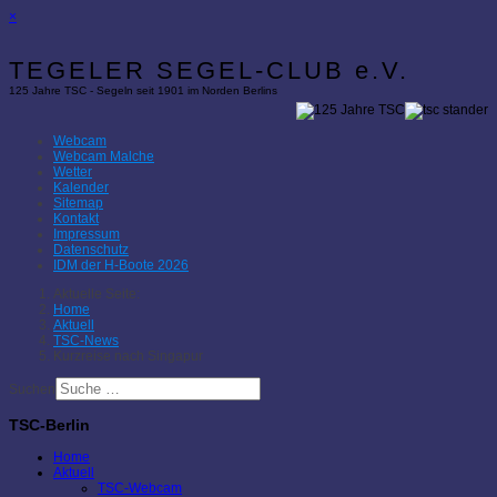
×
TEGELER SEGEL-CLUB e.V.
125 Jahre TSC - Segeln seit 1901 im Norden Berlins
Webcam
Webcam Malche
Wetter
Kalender
Sitemap
Kontakt
Impressum
Datenschutz
IDM der H-Boote 2026
Aktuelle Seite:
Home
Aktuell
TSC-News
Kurzreise nach Singapur
Suchen
TSC-Berlin
Home
Aktuell
TSC-Webcam