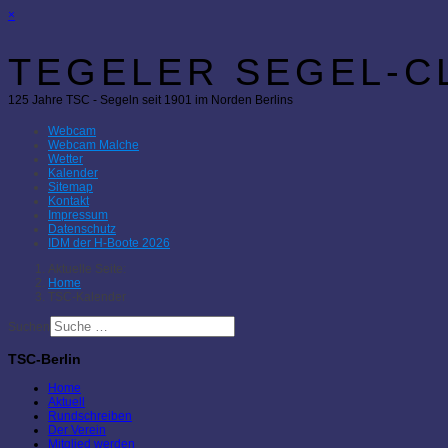
×
TEGELER SEGEL-CL
125 Jahre TSC - Segeln seit 1901 im Norden Berlins
Webcam
Webcam Malche
Wetter
Kalender
Sitemap
Kontakt
Impressum
Datenschutz
IDM der H-Boote 2026
Aktuelle Seite:
Home
TSC-Kalender
Suchen
TSC-Berlin
Home
Aktuell
Rundschreiben
Der Verein
Mitglied werden