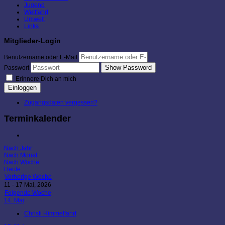
Jugend
Wettfahrt
Umwelt
Links
Mitglieder-Login
Benutzername oder E-Mail
Show Password
Passwort
Erinnere Dich an mich
Einloggen
Zugangsdaten vergessen?
Terminkalender
Nach Jahr
Nach Monat
Nach Woche
Heute
Vorherige Woche
11 - 17 Mai, 2026
Folgende Woche
14. Mai
Christi Himmelfahrt