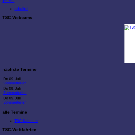
15. Mai
schulfrei
TSC-Webcams
nächste Termine
Do 09. Juli
Sommerferien
Do 09. Juli
Sommerferien
Do 09. Juli
Sommerferien
alle Termine
TSC-Kalender
TSC-Wettfahrten