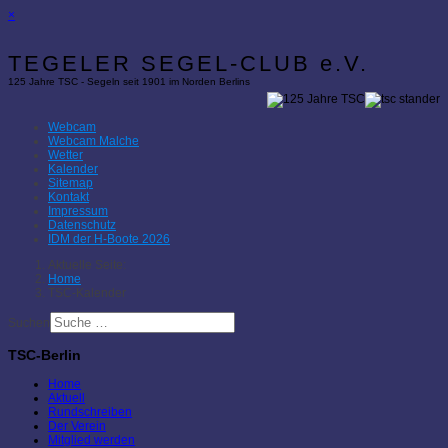
×
TEGELER SEGEL-CLUB e.V.
125 Jahre TSC - Segeln seit 1901 im Norden Berlins
Webcam
Webcam Malche
Wetter
Kalender
Sitemap
Kontakt
Impressum
Datenschutz
IDM der H-Boote 2026
Aktuelle Seite:
Home
TSC-Kalender
Suchen
TSC-Berlin
Home
Aktuell
Rundschreiben
Der Verein
Mitglied werden