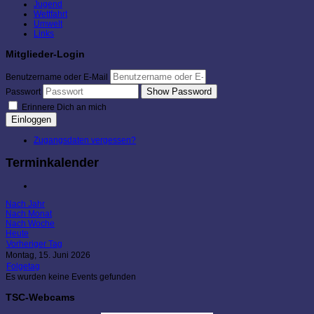
Jugend
Wettfahrt
Umwelt
Links
Mitglieder-Login
Benutzername oder E-Mail
Show Password
Passwort
Erinnere Dich an mich
Einloggen
Zugangsdaten vergessen?
Terminkalender
Nach Jahr
Nach Monat
Nach Woche
Heute
Vorheriger Tag
Montag, 15. Juni 2026
Folgetag
Es wurden keine Events gefunden
TSC-Webcams