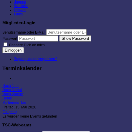
Jugend
Wettfahrt
Umwelt
Links
Mitglieder-Login
Benutzername oder E-Mail
Show Password
Passwort
Erinnere Dich an mich
Einloggen
Zugangsdaten vergessen?
Terminkalender
Nach Jahr
Nach Monat
Nach Woche
Heute
Vorheriger Tag
Freitag, 15. Mai 2026
Folgetag
Es wurden keine Events gefunden
TSC-Webcams