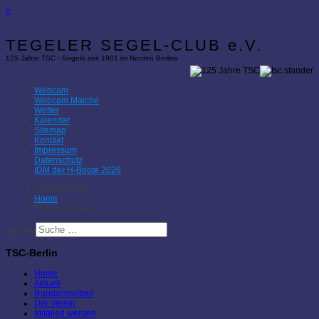
×
TEGELER SEGEL-CLUB e.V.
125 Jahre TSC - Segeln seit 1901 im Norden Berlins
Webcam
Webcam Malche
Wetter
Kalender
Sitemap
Kontakt
Impressum
Datenschutz
IDM der H-Boote 2026
Aktuelle Seite:
Home
TSC-Kalender
Suchen
TSC-Berlin
Home
Aktuell
Rundschreiben
Der Verein
Mitglied werden