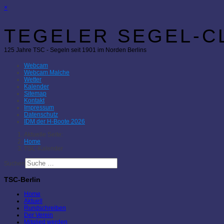
×
TEGELER SEGEL-CL
125 Jahre TSC - Segeln seit 1901 im Norden Berlins
Webcam
Webcam Malche
Wetter
Kalender
Sitemap
Kontakt
Impressum
Datenschutz
IDM der H-Boote 2026
Aktuelle Seite:
Home
TSC-Kalender
Suchen
TSC-Berlin
Home
Aktuell
Rundschreiben
Der Verein
Mitglied werden