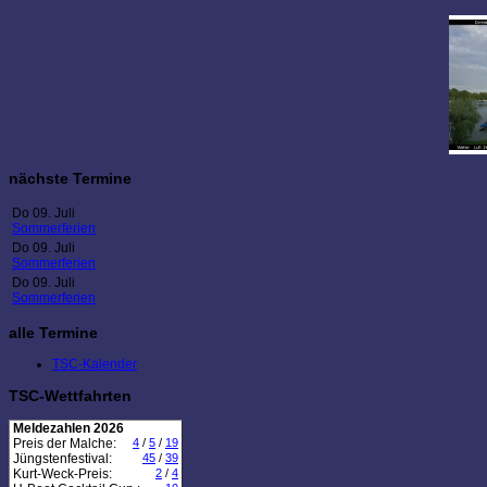
nächste Termine
Do 09. Juli
Sommerferien
Do 09. Juli
Sommerferien
Do 09. Juli
Sommerferien
alle Termine
TSC-Kalender
TSC-Wettfahrten
Meldezahlen 2026
Preis der Malche:
4
/
5
/
19
Jüngstenfestival:
45
/
39
Kurt-Weck-Preis:
2
/
4