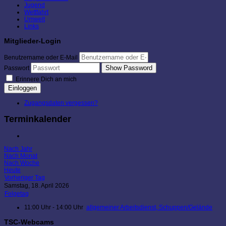
Jugend
Wettfahrt
Umwelt
Links
Mitglieder-Login
Benutzername oder E-Mail
Show Password
Passwort
Erinnere Dich an mich
Einloggen
Zugangsdaten vergessen?
Terminkalender
Nach Jahr
Nach Monat
Nach Woche
Heute
Vorheriger Tag
Samstag, 18. April 2026
Folgetag
11:00 Uhr - 14:00 Uhr
allgemeiner Arbeitsdienst, Schuppen/Gelände
TSC-Webcams