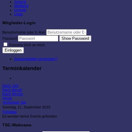
Jugend
Wettfahrt
Umwelt
Links
Mitglieder-Login
Benutzername oder E-Mail
Show Password
Passwort
Erinnere Dich an mich
Einloggen
Zugangsdaten vergessen?
Terminkalender
Nach Jahr
Nach Monat
Nach Woche
Heute
Vorheriger Tag
Sonntag, 21. September 2025
Folgetag
Es wurden keine Events gefunden
TSC-Webcams