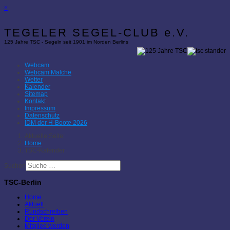
×
TEGELER SEGEL-CLUB e.V.
125 Jahre TSC - Segeln seit 1901 im Norden Berlins
Webcam
Webcam Malche
Wetter
Kalender
Sitemap
Kontakt
Impressum
Datenschutz
IDM der H-Boote 2026
Aktuelle Seite:
Home
TSC-Kalender
Suchen
TSC-Berlin
Home
Aktuell
Rundschreiben
Der Verein
Mitglied werden