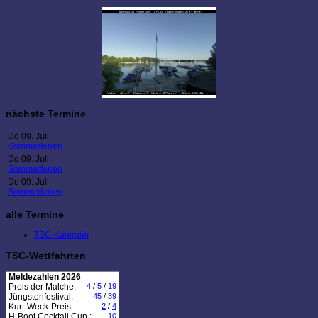
nächste Termine
Do 09. Juli
Sommerferien
Do 09. Juli
Sommerferien
Do 09. Juli
Sommerferien
alle Termine
TSC-Kalender
TSC-Wettfahrten
Meldezahlen 2026
Preis der Malche:
4
/
5
/
19
Jüngstenfestival:
45
/
39
Kurt-Weck-Preis:
2
/
4
H-Boot Cocktail Cup :
10