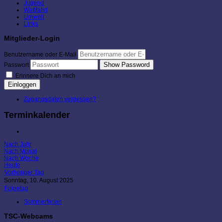
Jugend
Wettfahrt
Umwelt
Links
Mitglieder-Login
Benutzername oder E-Mail
Show Password
Passwort
Erinnere Dich an mich
Einloggen
Zugangsdaten vergessen?
Terminkalender
Nach Jahr
Nach Monat
Nach Woche
Heute
Vorheriger Tag
Sonntag, 10. August 2025
Folgetag
Sommerferien
TSC-Webcams