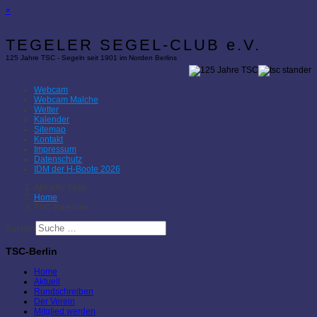
×
TEGELER SEGEL-CLUB e.V.
125 Jahre TSC - Segeln seit 1901 im Norden Berlins
Webcam
Webcam Malche
Wetter
Kalender
Sitemap
Kontakt
Impressum
Datenschutz
IDM der H-Boote 2026
Aktuelle Seite:
Home
TSC-Kalender
Suchen
TSC-Berlin
Home
Aktuell
Rundschreiben
Der Verein
Mitglied werden